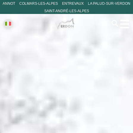
ANNOT
COLMARS-LES-ALPES
ENTREVAUX
LA PALUD-SUR-VERDON
SAINT-ANDRÉ-LES-ALPES