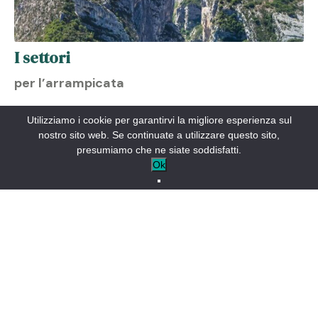
I settori
per l’arrampicata
La Palud-sur-Verdon
e
Rougon
sono i campi base per
Utilizziamo i cookie per garantirvi la migliore esperienza sul
l’arrampicata su roccia nelle
Gole del Verdon
, con la
nostro sito web. Se continuate a utilizzare questo sito,
maggior parte dei siti a non più di 10 minuti di distanza sulla
presumiamo che ne siate soddisfatti.
riva destra delle Gole del Verdon.
Ok
Le guide di arrampicata sono in vendita presso gli uffici di
informazione turistica di
Castellane
e
La Palud-sur-Verdon
Non partite senza.
➜ Consiglio: Fai
una deviazione verso
la riva sinistra delle
Gole del Verdon
. Anche se le vie sono meno imponenti, non
mancano certo di fascino.