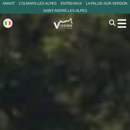
ANNOT
COLMARS-LES-ALPES
ENTREVAUX
LA PALUD-SUR-VERDON
SAINT-ANDRÉ-LES-ALPES