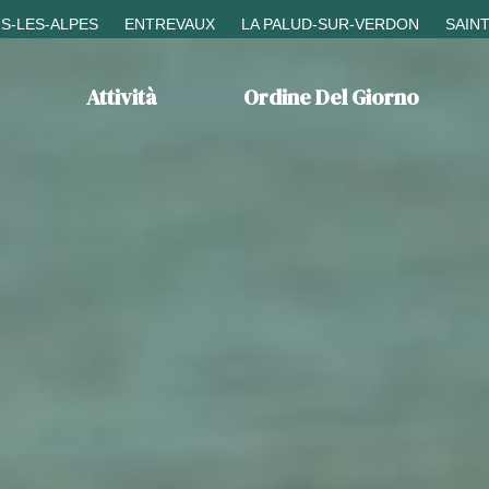
S-LES-ALPES
ENTREVAUX
LA PALUD-SUR-VERDON
SAIN
Attività
Ordine Del Giorno