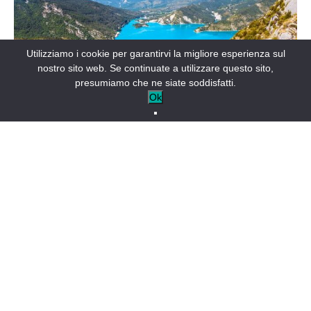
Utilizziamo i cookie per garantirvi la migliore esperienza sul
nostro sito web. Se continuate a utilizzare questo sito,
presumiamo che ne siate soddisfatti.
Ok
Lago di Castillon
Un ambiente maestoso
Per i più contemplativi, concedetevi una gita in pedalò,
pagaia, canoa o kayak. Se siete alla ricerca di un relax totale,
il motoscafo vi aspetta! E per gli amanti del brivido, provate
lo sci nautico o il wakeboard. Una sensazione di libertà e
divertimento per tutta la famiglia!
Il nostro consiglio
: non è consentito navigare nell’area
riservata alla Marina francese, contrassegnata da boe gialle.