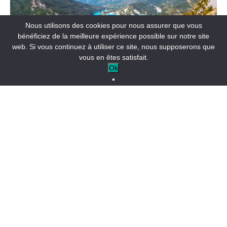
Nous utilisons des cookies pour nous assurer que vous
bénéficiez de la meilleure expérience possible sur notre site
web. Si vous continuez à utiliser ce site, nous supposerons que
vous en êtes satisfait.
Ok
Le lac de Castillon
Un cadre majestueux
Pour les contemplatifs, offrez-vous une virée en bateau à
pédales, paddle, canoë ou kayak. Pour les amateurs de
détente absolue, le bateau à moteur vous attend ! Et pour
les férus de sensations fortes testez le ski nautique ou le
wakeboard. Des sensations de liberté et moments de
bonheur à passer en famille !
Notre info +
: il n’est pas autorisé de naviguer dans la zone
réservée à la marine nationale, délimitée par des bouées
jaunes.