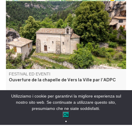
Ouverture au public de cette magnifique chapelle du
12ème siècle !
FESTIVAL ED EVENTI
Ouverture de la chapelle de Vers la Ville par l'ADPC
ANNOT-IT
Utilizziamo i cookie per garantirvi la migliore esperienza sul
nostro sito web. Se continuate a utilizzare questo sito,
presumiamo che ne siate soddisfatti.
Ok
Ospitato in quella che era la cantina della Maison Rabiers
du Villars, il museo Regain presenta ogni anno una nuova