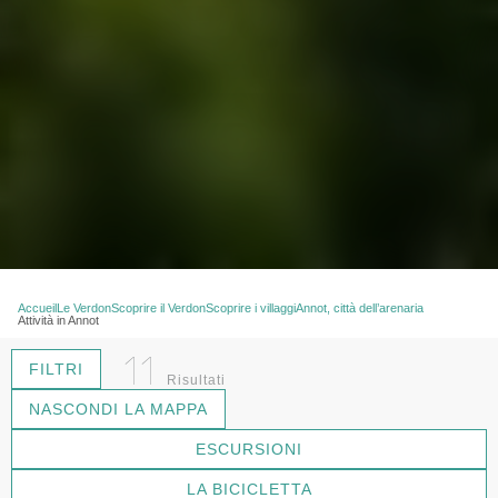
Accueil
Le Verdon
Scoprire il Verdon
Scoprire i villaggi
Annot, città dell’arenaria
Attività in Annot
11
FILTRI
Risultati
NASCONDI LA MAPPA
ESCURSIONI
LA BICICLETTA