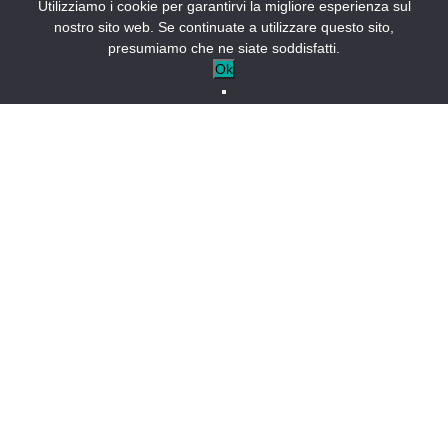
Utilizziamo i cookie per garantirvi la migliore esperienza sul
3
nostro sito web. Se continuate a utilizzare questo sito,
presumiamo che ne siate soddisfatti.
2
Ok
Leaflet
All'ingresso del villaggio, in una posizione tranquilla,
mirabilmente situato in un ambiente naturale, sulle rive
del lago di Castillon, tra la Provenza e le Alpi, un hotel
immerso nell'aria pura e nella natura per lo sport o il
riposo.
HOTELS
Hôtel Lac et Forêt