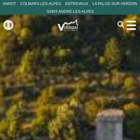
ANNOT
COLMARS-LES-ALPES
ENTREVAUX
LA PALUD-SUR-VERDON
SAINT-ANDRÉ-LES-ALPES