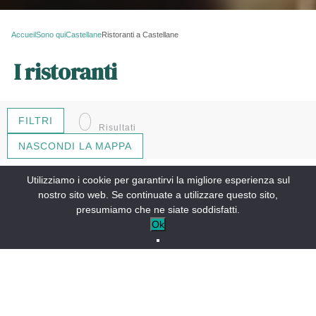
Accueil
Sono qui
Castellane
Ristoranti a Castellane
I ristoranti
0
FILTRI
Risultati
NASCONDI LA MAPPA
Utilizziamo i cookie per garantirvi la migliore esperienza sul
+
nostro sito web. Se continuate a utilizzare questo sito,
−
presumiamo che ne siate soddisfatti.
Ok