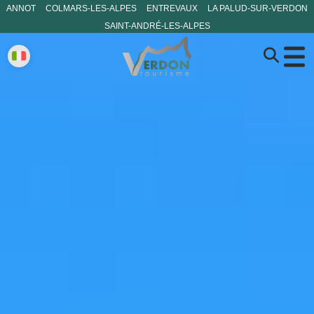
ANNOT
COLMARS-LES-ALPES
ENTREVAUX
LA PALUD-SUR-VERDON
SAINT-ANDRÉ-LES-ALPES