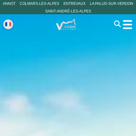
ANNOT
COLMARS-LES-ALPES
ENTREVAUX
LA PALUD-SUR-VERDON
SAINT-ANDRÉ-LES-ALPES