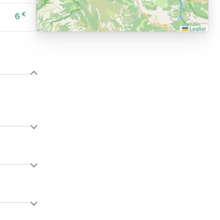
€
6
Leaflet