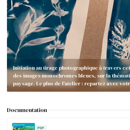
Initiation au tirage photographique à travers ce
des images monochromes bleues, sur la thémati
paysage. Le plus de l’atelier : repartez avec votr
Documentation
PDF