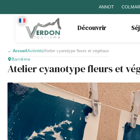
ANNOT
COLMAR
Découvrir
Sé
←
Accueil
Activités
Atelier cyanotype fleurs et végétaux
Barrême
Atelier cyanotype fleurs et vé