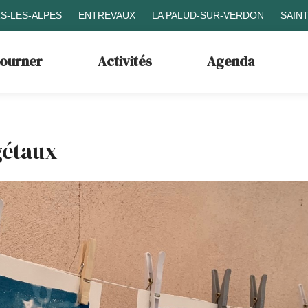
S-LES-ALPES
ENTREVAUX
LA PALUD-SUR-VERDON
SAIN
journer
Activités
Agenda
gétaux