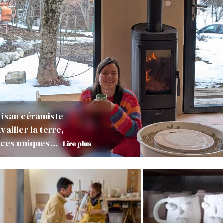
tisan céramiste
ailler la terre,
ièces uniques…
Lire plus