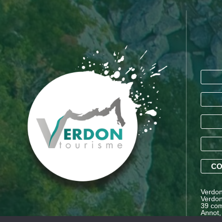
CO
Verdon 
Verdon
39 com
Annot,
Proven