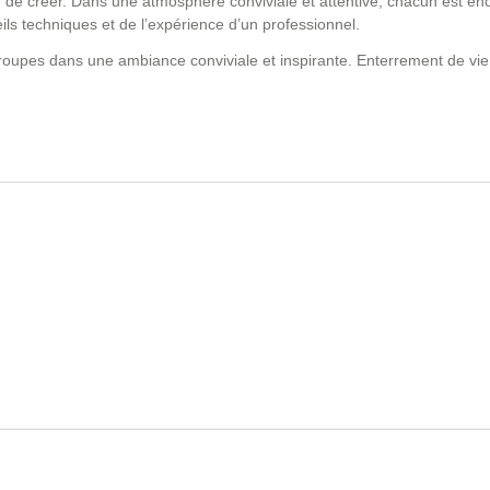
sir de créer. Dans une atmosphère conviviale et attentive, chacun est e
ils techniques et de l’expérience d’un professionnel.
 groupes dans une ambiance conviviale et inspirante. Enterrement de vi