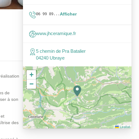
Afficher
06 99 89...
www.jhceramique.fr
5 chemin de Pra Batalier
04240 Ubraye
+
réalisation
−
es de
sser à son
 et
îtrise des
Leaflet