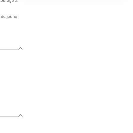
ncouragé à
e de jeune