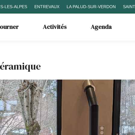
S-LES-ALPES
ENTREVAUX
LA PALUD-SUR-VERDON
SAIN
journer
Activités
Agenda
Céramique