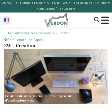
ANNOT
COLMARS-LES-ALPES
ENTREVAUX
LA PALUD-SUR-VERDON
SAINT-ANDRÉ-LES-ALPES
←
Accueil
Commerces et services
3W – Création
Saint-André-les-Alpes
3W – Création
Création de sites internet et développement
d'applications web.