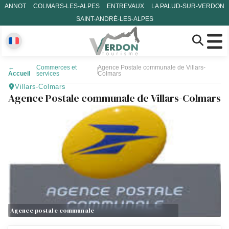
ANNOT
COLMARS-LES-ALPES
ENTREVAUX
LA PALUD-SUR-VERDON
SAINT-ANDRÉ-LES-ALPES
←
Commerces et
Agence Postale communale de Villars-
Accueil
services
Colmars
Villars-Colmars
Agence Postale communale de Villars-Colmars
Agence postale communale