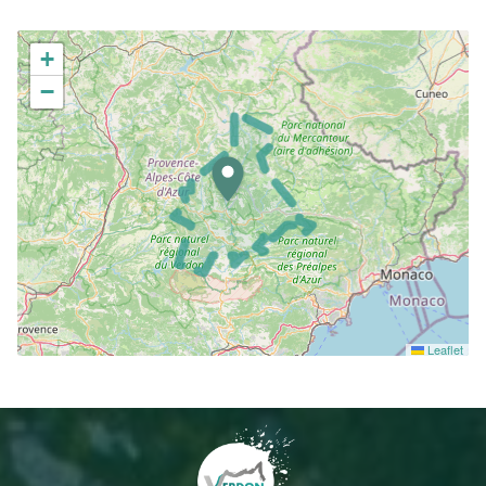
+
−
Leaflet