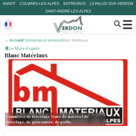
ANNOT
COLMARS-LES-ALPES
ENTREVAUX
LA PALUD-SUR-VERDON
SAINT-ANDRÉ-LES-ALPES
←
Accueil
Commerces et services
Blanc Matériaux
La Mure-Argens
Blanc Matériaux
Commerce de bricolage Vente de matériel de
bricolage, de gros œuvre, de poêle.