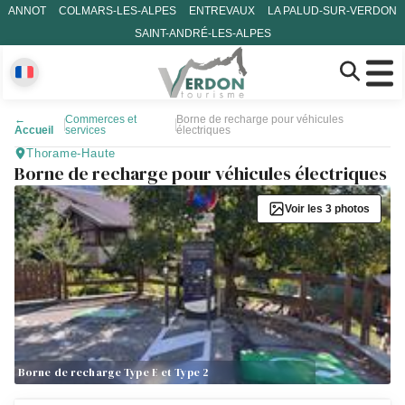
ANNOT
COLMARS-LES-ALPES
ENTREVAUX
LA PALUD-SUR-VERDON
SAINT-ANDRÉ-LES-ALPES
←
Commerces et
Borne de recharge pour véhicules
Accueil
services
électriques
Thorame-Haute
Borne de recharge pour véhicules électriques
Voir les 3 photos
Borne de recharge Type E et Type 2