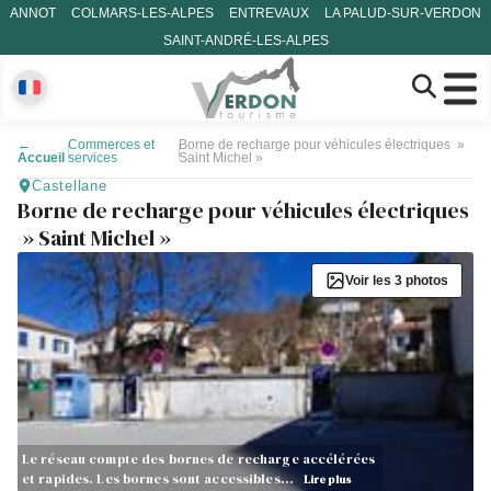
ANNOT
COLMARS-LES-ALPES
ENTREVAUX
LA PALUD-SUR-VERDON
SAINT-ANDRÉ-LES-ALPES
←
Commerces et
Borne de recharge pour véhicules électriques »
Accueil
services
Saint Michel »
Castellane
Borne de recharge pour véhicules électriques
» Saint Michel »
Voir les 3 photos
Le réseau compte des bornes de recharge accélérées
et rapides. Les bornes sont accessibles…
Lire plus