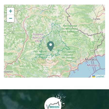
+
−
Leaflet