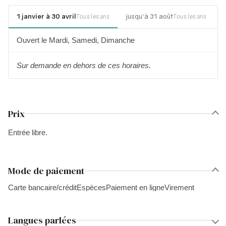
1 janvier à 30 avril
jusqu'à 31 août
1
Tous les ans
Tous les ans
Ouvert le Mardi, Samedi, Dimanche
Sur demande en dehors de ces horaires.
Prix
Entrée libre.
Mode de paiement
Carte bancaire/crédit
Espèces
Paiement en ligne
Virement
Langues parlées