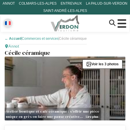
ANNOT
COLMARS-LES-ALPES
ENTREVAUX
LA PALUD-SUR-VERDON
SAINT-ANDRÉ-LES-ALPES
←
Accueil
Commerces et services
Cécile céramique
Annot
Cécile céramique
Voir les 3 photos
Atelier-boutique et café céramique : s’offrir une pièce
unique en grès ou faire une pause créative…
Lire plus