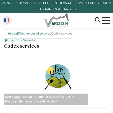
ANNOT
COLMARS-LES-ALPES
ENTREVAUX
LA PALUD-SUR-VERDON
SAINT-ANDRÉ-LES-ALPES
←
Accueil
Commerces et services
Codex services
Chaudon-Norante
Codex services
Nettoyage industriel, nuisibles et désinfection.
Ponçage de parquets et de marbre.