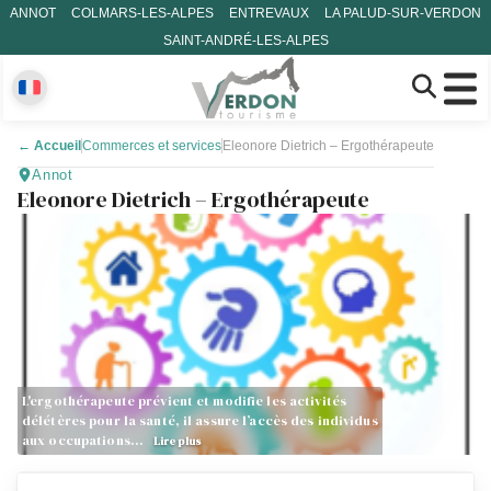
ANNOT
COLMARS-LES-ALPES
ENTREVAUX
LA PALUD-SUR-VERDON
SAINT-ANDRÉ-LES-ALPES
←
Accueil
Commerces et services
Eleonore Dietrich – Ergothérapeute
Annot
Eleonore Dietrich – Ergothérapeute
L'ergothérapeute prévient et modifie les activités
délétères pour la santé, il assure l’accès des individus
aux occupations…
Lire plus