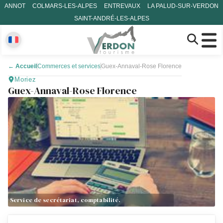
ANNOT
COLMARS-LES-ALPES
ENTREVAUX
LA PALUD-SUR-VERDON
SAINT-ANDRÉ-LES-ALPES
←
Accueil
Commerces et services
Guex-Annaval-Rose Florence
Moriez
Guex-Annaval-Rose Florence
Service de secrétariat, comptabilité.