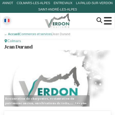
ANNOT
COLMARS-LES-ALPES
ENTREVAUX
LA PALUD-SUR-VERDON
SAINT-ANDRÉ-LES-ALPES
←
Accueil
Commerces et services
Jean Durand
Colmars
Jean Durand
Restauration de charpentes, restauration du
patrimoine ancien, surélévations de toits,…
Lire plus