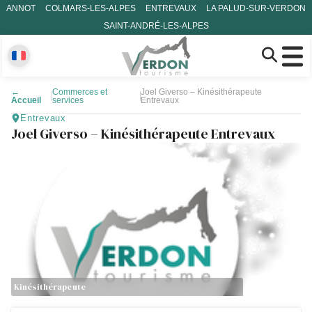
ANNOT
COLMARS-LES-ALPES
ENTREVAUX
LA PALUD-SUR-VERDON
SAINT-ANDRÉ-LES-ALPES
←
Commerces et
Joel Giverso – Kinésithérapeute
Accueil
services
Entrevaux
Entrevaux
Joel Giverso – Kinésithérapeute Entrevaux
Kinésithérapeute