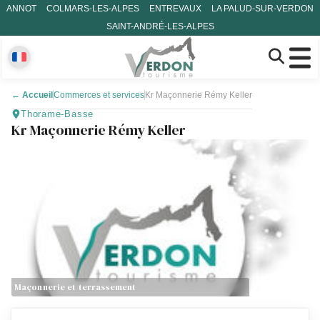
ANNOT
COLMARS-LES-ALPES
ENTREVAUX
LA PALUD-SUR-VERDON
SAINT-ANDRÉ-LES-ALPES
←
Accueil
Commerces et services
Kr Maçonnerie Rémy Keller
Thorame-Basse
Kr Maçonnerie Rémy Keller
Maçonnerie et terrassement