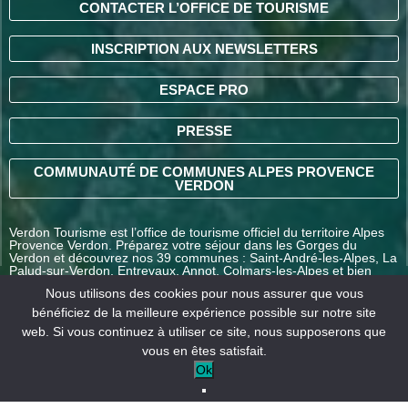
CONTACTER L’OFFICE DE TOURISME
INSCRIPTION AUX NEWSLETTERS
ESPACE PRO
PRESSE
COMMUNAUTÉ DE COMMUNES ALPES PROVENCE
VERDON
Verdon Tourisme est l’office de tourisme officiel du territoire Alpes
Provence Verdon. Préparez votre séjour dans les Gorges du
Verdon et découvrez nos 39 communes : Saint-André-les-Alpes, La
Palud-sur-Verdon, Entrevaux, Annot, Colmars-les-Alpes et bien
d’autres destinations en Alpes-de-Haute-Provence.
Nous utilisons des cookies pour nous assurer que vous
bénéficiez de la meilleure expérience possible sur notre site
web. Si vous continuez à utiliser ce site, nous supposerons que
COMMENT VENIR ?
vous en êtes satisfait.
Ok
Mentions
Conditions générales
Nos
légales
de vente
partenaires