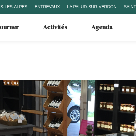
S-LES-ALPES
ENTREVAUX
LA PALUD-SUR-VERDON
SAIN
journer
Activités
Agenda