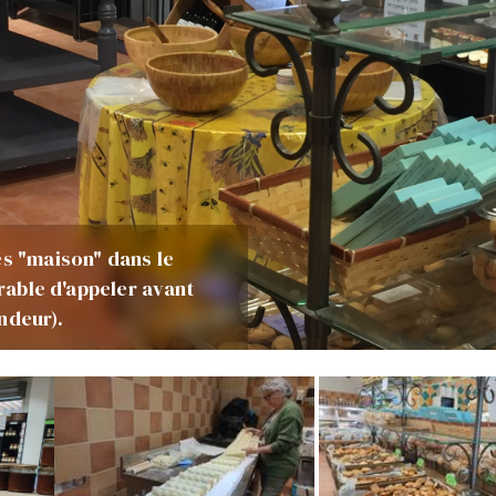
és "maison" dans le
érable d'appeler avant
ndeur).