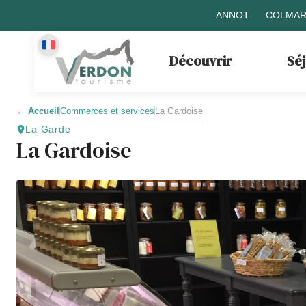
ANNOT
COLMAR
Découvrir
Sé
←
Accueil
Commerces et services
La Gardoise
La Garde
La Gardoise