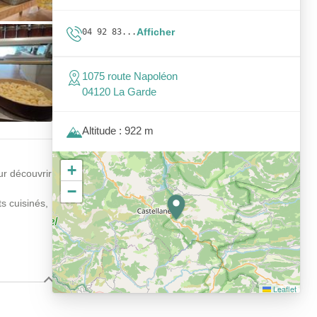
Afficher
04 92 83...
1075 route Napoléon
04120 La Garde
Altitude : 922 m
+
ur découvrir
−
ts cuisinés,
Leaflet