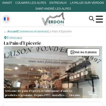
ANNOT
COLMARS-LES-ALPES
ENTREVAUX
LA PALUD-SUR-VERDON
SAINT-ANDRÉ-LES-ALPES
←
Accueil
Commerces et services
La Pain d’Epicerie
Entrevaux
La Pain d’Epicerie
Voir les 8 photos
Artisane de pain d'épices et fabriquant d'autres
produits régionaux. Depuis 1997, installée…
Lire plus