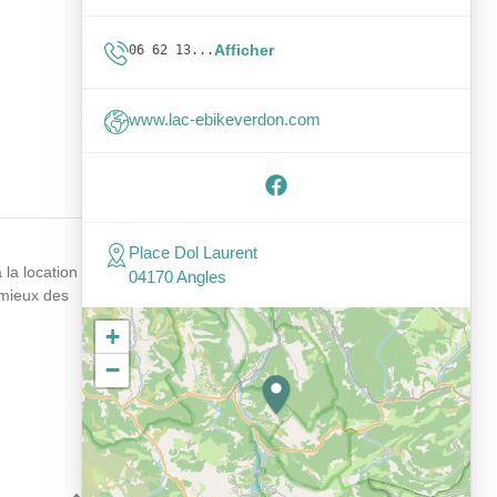
Afficher
06 62 13...
www.lac-ebikeverdon.com
Place Dol Laurent
 la location
04170 Angles
 mieux des
+
−