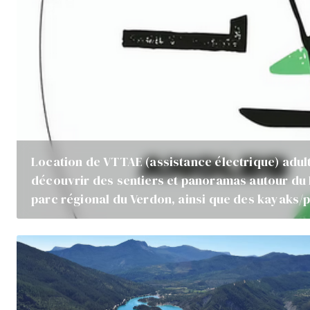
Location de VTTAE (assistance électrique) adul
découvrir des sentiers et panoramas autour du 
parc régional du Verdon, ainsi que des kayak