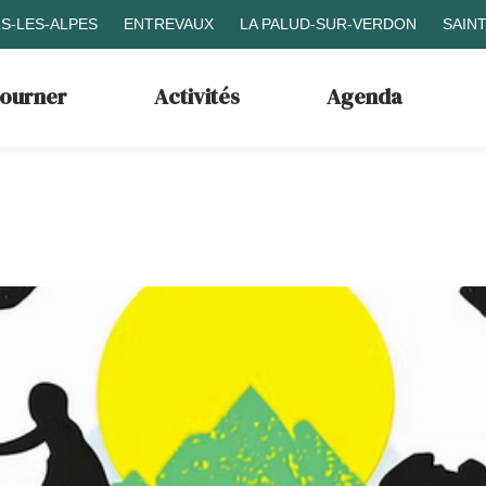
S-LES-ALPES
ENTREVAUX
LA PALUD-SUR-VERDON
SAIN
journer
Activités
Agenda