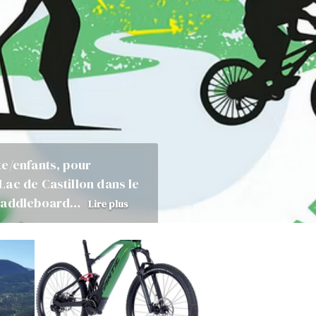
te/enfants, pour
Lac de Castillon dans le
s/paddleboard…
Lire plus