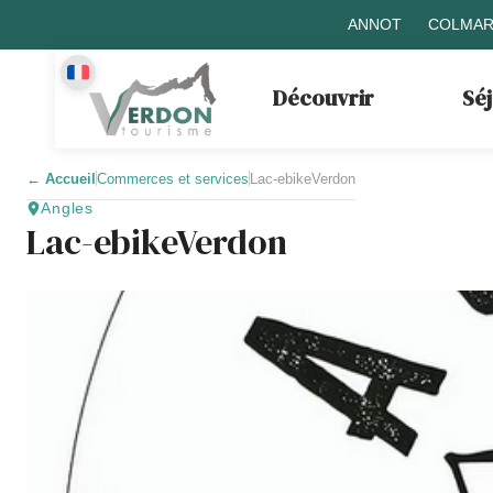
ANNOT
COLMAR
Découvrir
Sé
←
Accueil
Commerces et services
Lac-ebikeVerdon
Angles
Lac-ebikeVerdon