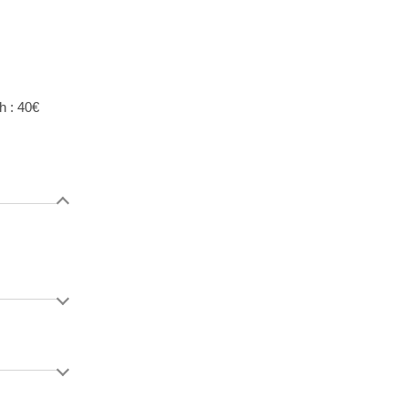
h : 40€