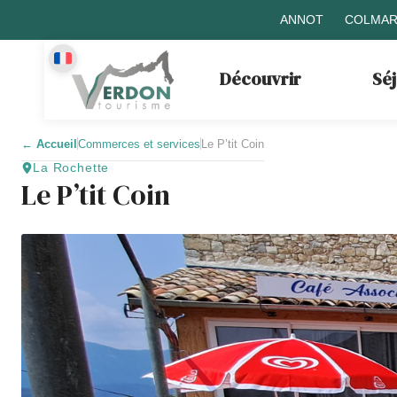
ANNOT
COLMAR
Découvrir
Sé
←
Accueil
Commerces et services
Le P’tit Coin
La Rochette
Le P’tit Coin