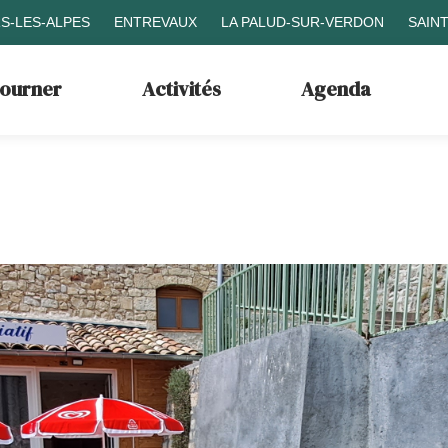
S-LES-ALPES
ENTREVAUX
LA PALUD-SUR-VERDON
SAIN
journer
Activités
Agenda