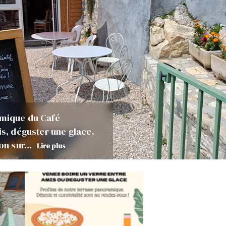
amique du Café
is, déguster une glace.
tion sur…
Lire plus