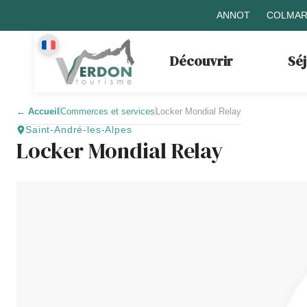
ANNOT
COLMAR
Découvrir
Sé
←
Accueil
Commerces et services
Locker Mondial Relay
Saint-André-les-Alpes
Locker Mondial Relay