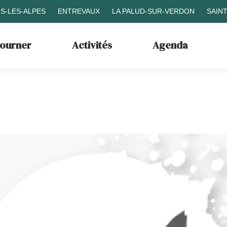
S-LES-ALPES
ENTREVAUX
LA PALUD-SUR-VERDON
SAIN
journer
Activités
Agenda