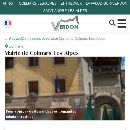
ANNOT
COLMARS-LES-ALPES
ENTREVAUX
LA PALUD-SUR-VERDON
SAINT-ANDRÉ-LES-ALPES
←
Accueil
Commerces et services
Mairie de Colmars-Les-Alpes
Colmars
Mairie de Colmars-Les-Alpes
Pour toutes vos démarches et demandes
administratives