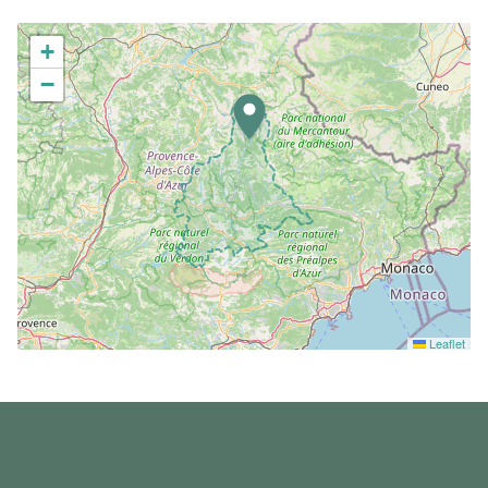
+
−
Leaflet