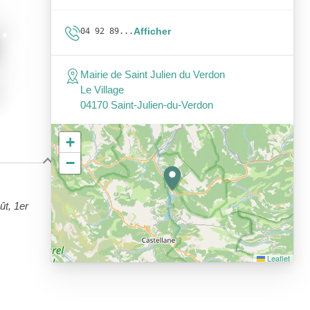
Afficher
04 92 89...
Mairie de Saint Julien du Verdon
Le Village
04170 Saint-Julien-du-Verdon
+
−
ût, 1er
Leaflet