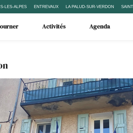
S-LES-ALPES
ENTREVAUX
LA PALUD-SUR-VERDON
SAIN
journer
Activités
Agenda
on