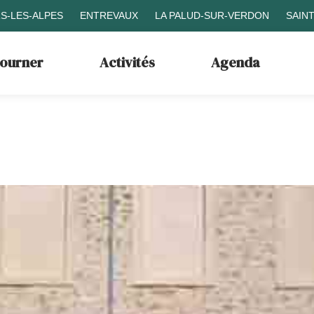
S-LES-ALPES
ENTREVAUX
LA PALUD-SUR-VERDON
SAIN
journer
Activités
Agenda