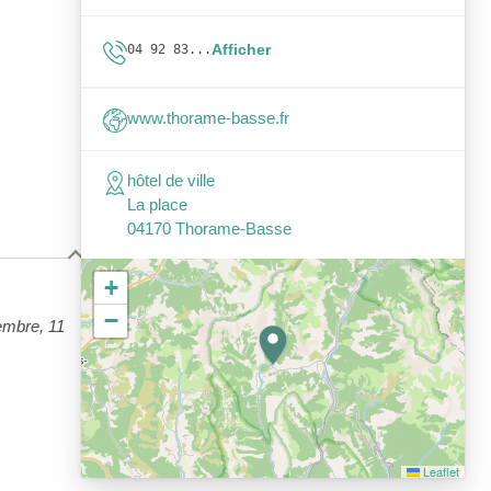
Afficher
04 92 83...
www.thorame-basse.fr
hôtel de ville
La place
04170 Thorame-Basse
+
−
vembre, 11
Leaflet