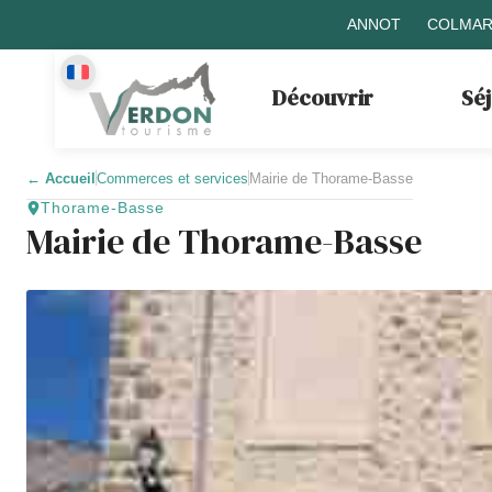
ANNOT
COLMAR
Découvrir
Sé
←
Accueil
Commerces et services
Mairie de Thorame-Basse
Thorame-Basse
Mairie de Thorame-Basse