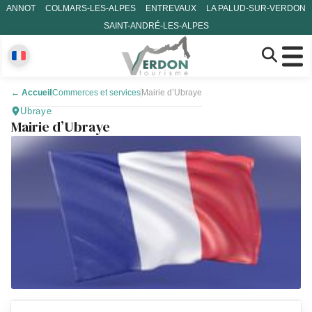
ANNOT
COLMARS-LES-ALPES
ENTREVAUX
LA PALUD-SUR-VERDON
SAINT-ANDRÉ-LES-ALPES
←
Accueil
Commerces et services
Mairie d’Ubraye
Ubraye
Mairie d’Ubraye