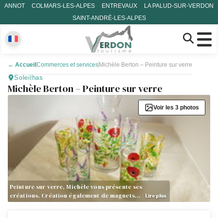
ANNOT
COLMARS-LES-ALPES
ENTREVAUX
LA PALUD-SUR-VERDON
SAINT-ANDRÉ-LES-ALPES
←
Accueil
Commerces et services
Michèle Berton – Peinture sur verre
Soleilhas
Michèle Berton – Peinture sur verre
Voir les 3 photos
Peinture sur verre, Michèle vous présente ses
créations. Création également de magnets…
Lire plus