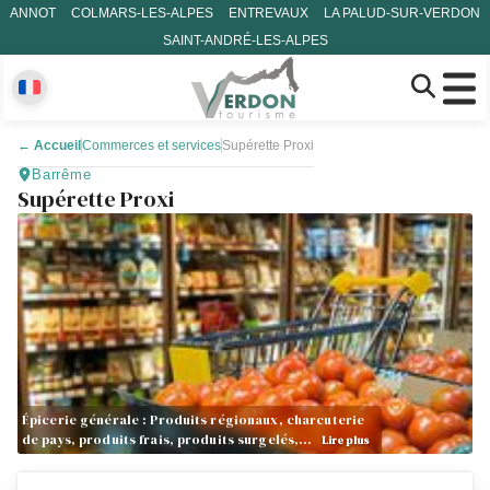
ANNOT
COLMARS-LES-ALPES
ENTREVAUX
LA PALUD-SUR-VERDON
SAINT-ANDRÉ-LES-ALPES
←
Accueil
Commerces et services
Supérette Proxi
Barrême
Supérette Proxi
Épicerie générale : Produits régionaux, charcuterie
de pays, produits frais, produits surgelés,…
Lire plus