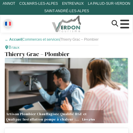
ANNOT
COLMARS-LES-ALPES
ENTREVAUX
LA PALUD-SUR-VERDON
SAINT-ANDRÉ-LES-ALPES
←
Accueil
Commerces et services
Thierry Grac – Plombier
Braux
Thierry Grac – Plombier
Artisan Plombier Chauffagiste Qualifié RGE et
Qualipac Installation pompe à chaleur :…
Lire plus