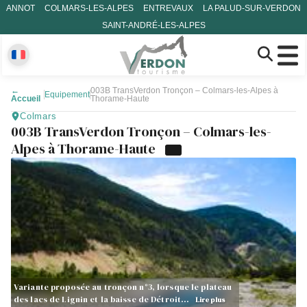
ANNOT
COLMARS-LES-ALPES
ENTREVAUX
LA PALUD-SUR-VERDON
SAINT-ANDRÉ-LES-ALPES
←
003B TransVerdon Tronçon – Colmars-les-Alpes à
Equipement
Accueil
Thorame-Haute
Colmars
003B TransVerdon Tronçon – Colmars-les-
Alpes à Thorame-Haute
Variante proposée au tronçon n°3, lorsque le plateau
des lacs de Lignin et la baisse de Détroit…
Lire plus