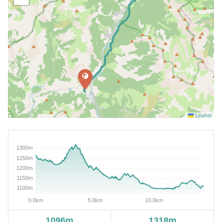
Leaflet
1096m
1318m