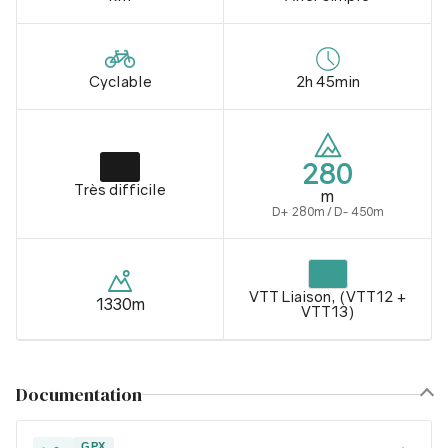
Cyclable
2h 45min
280
Très difficile
m
D+ 280m / D- 450m
VTT Liaison, (VTT12 +
1330m
VTT13)
Documentation
GPX