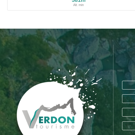
581m
Alt. min