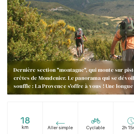
Dernière section "montagne", qui monte sur pist
crêtes de Mondenier. Le panorama qui se dévoil
souffle : La Provence s'offre à vous ! Une long
18
km
Aller simple
Cyclable
2h 15