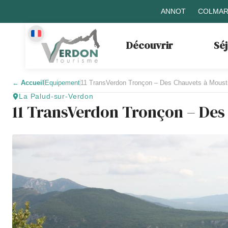
ANNOT
COLMAR
Découvrir
Sé
←
Accueil
Equipement
11 TransVerdon Tronçon – Des Chauvets à Mousti
La Palud-sur-Verdon
11 TransVerdon Tronçon – Des