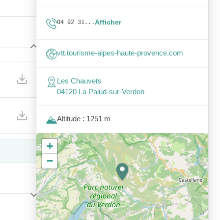
Afficher
04 92 31...
vtt.tourisme-alpes-haute-provence.com
Les Chauvets
04120 La Palud-sur-Verdon
Altitude : 1251 m
+
−