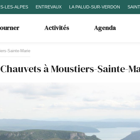
S-LES-ALPES
ENTREVAUX
LA PALUD-SUR-VERDON
SAIN
journer
Activités
Agenda
ers-Sainte-Marie
 Chauvets à Moustiers-Sainte-M