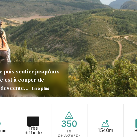
e puis sentier jusqu'aux
e est à couper de
ue descente…
Lire plus
350
Très
1540m
min
B
m
difficile
D+ 350m / D-