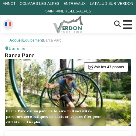
ANNOT
COLMARS-LES-ALPES
ENTREVAUX
LA PALUD-SUR-VERDON
SAINT-ANDRÉ-LES-ALPES
←
Accueil
Equipement
Barca Parc
Barrême
Barca Parc
Voir les 47 photos
Barca Parc est un parc de loisirs multiactivités :
parcours acrobatiques en hauteur, espace filet pour
enfants,…
Lire plus