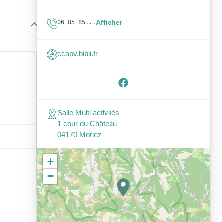
Afficher
06 85 85...
ccapv.bibli.fr
Salle Multi activités
1 cour du Château
04170 Moriez
+
−