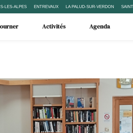
S-LES-ALPES
ENTREVAUX
LA PALUD-SUR-VERDON
SAIN
journer
Activités
Agenda