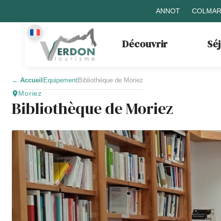
ANNOT
COLMAR
Découvrir
Sé
←
Accueil
Equipement
Bibliothèque de Moriez
Moriez
Bibliothèque de Moriez