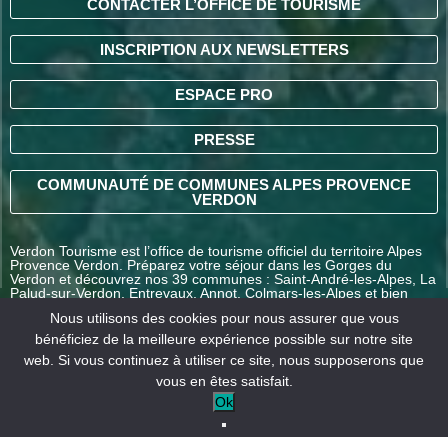
CONTACTER L’OFFICE DE TOURISME
INSCRIPTION AUX NEWSLETTERS
ESPACE PRO
PRESSE
COMMUNAUTÉ DE COMMUNES ALPES PROVENCE
VERDON
Verdon Tourisme est l’office de tourisme officiel du territoire Alpes
Provence Verdon. Préparez votre séjour dans les Gorges du
Verdon et découvrez nos 39 communes : Saint-André-les-Alpes, La
Palud-sur-Verdon, Entrevaux, Annot, Colmars-les-Alpes et bien
d’autres destinations en Alpes-de-Haute-Provence.
Nous utilisons des cookies pour nous assurer que vous
bénéficiez de la meilleure expérience possible sur notre site
web. Si vous continuez à utiliser ce site, nous supposerons que
COMMENT VENIR ?
vous en êtes satisfait.
Ok
Mentions
Conditions générales
Nos
légales
de vente
partenaires