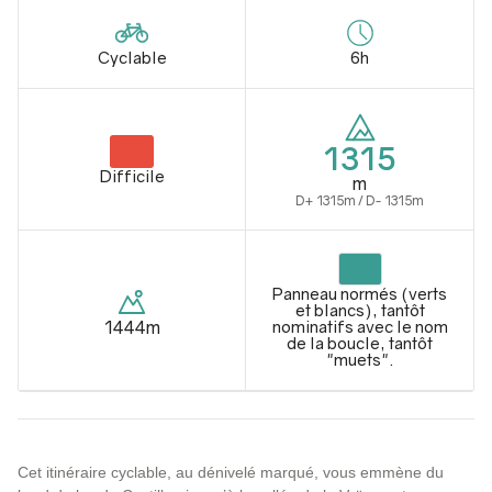
Cyclable
6h
1315
Difficile
m
D+ 1315m / D- 1315m
Panneau normés (verts
et blancs), tantôt
1444m
nominatifs avec le nom
de la boucle, tantôt
"muets".
Cet itinéraire cyclable, au dénivelé marqué, vous emmène du