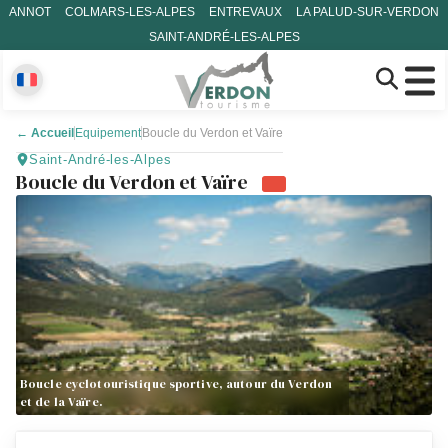
ANNOT
COLMARS-LES-ALPES
ENTREVAUX
LA PALUD-SUR-VERDON
SAINT-ANDRÉ-LES-ALPES
←
Accueil
Equipement
Boucle du Verdon et Vaïre
Saint-André-les-Alpes
Boucle du Verdon et Vaïre
Boucle cyclotouristique sportive, autour du Verdon
et de la Vaïre.