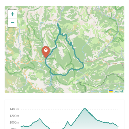
+
−
Leaflet