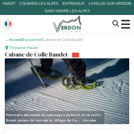
ANNOT
COLMARS-LES-ALPES
ENTREVAUX
LA PALUD-SUR-VERDON
SAINT-ANDRÉ-LES-ALPES
←
Accueil
Equipement
Cabane de Colle Baudet
Thorame-Haute
Cabane de Colle Baudet
Parcours alternant des passages en forêt et en crête.
Beaux points de vue sur le village de La…
Lire plus