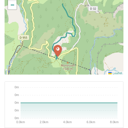
−
Leaflet