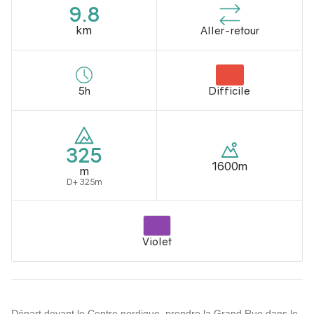
9.8
km
Aller-retour
5h
Difficile
325
1600m
m
D+ 325m
Violet
Départ devant le Centre nordique, prendre la Grand Rue dans le