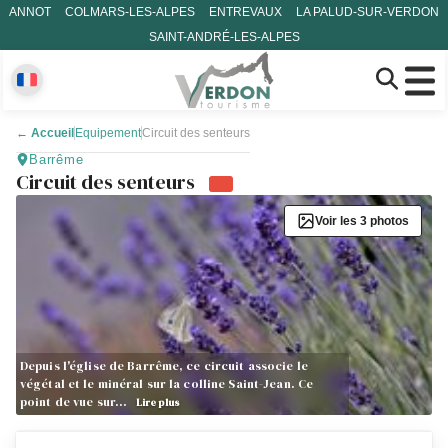
ANNOT
COLMARS-LES-ALPES
ENTREVAUX
LA PALUD-SUR-VERDON
SAINT-ANDRÉ-LES-ALPES
←
Accueil
Equipement
Circuit des senteurs
Barrême
Circuit des senteurs
Voir les 3 photos
Depuis l'église de Barrême, ce circuit associe le
végétal et le minéral sur la colline Saint-Jean. Ce
point de vue sur…
Lire plus