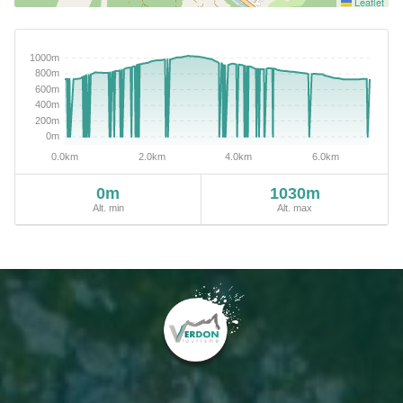
Leaflet
0m
1030m
Alt. min
Alt. max