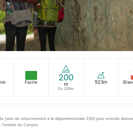
200
923m
min
Facile
Blan
m
D+ 200m
tte (aire de retournement à la départementale 23A) pour ensuite desce
 : l’entrée du Canyon.