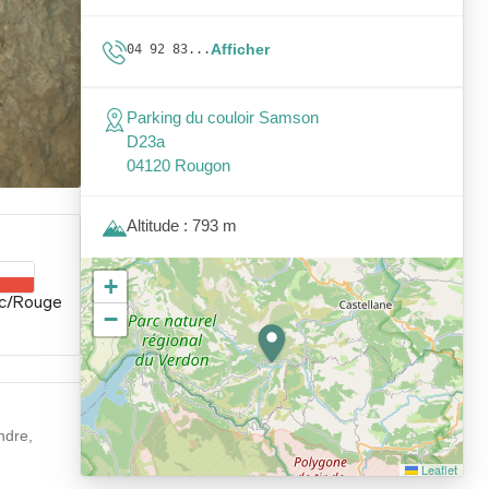
Afficher
04 92 83...
Parking du couloir Samson
D23a
04120 Rougon
Altitude : 793 m
+
c/Rouge
−
ndre,
Leaflet