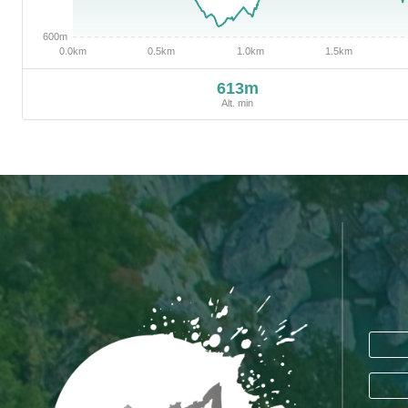
613m
Alt. min