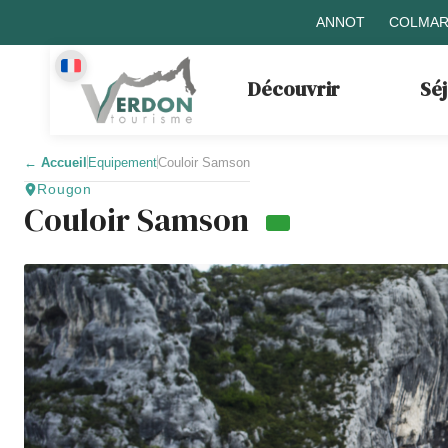
ANNOT
COLMAR
Découvrir
Sé
←
Accueil
Equipement
Couloir Samson
Rougon
Couloir Samson