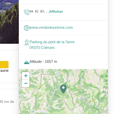
Afficher
04 92 83...
www.verdontourisme.com
Parking du pont de la Serre
04370 Colmars
Altitude : 1657 m
Jaune
+
−
 40 mn de