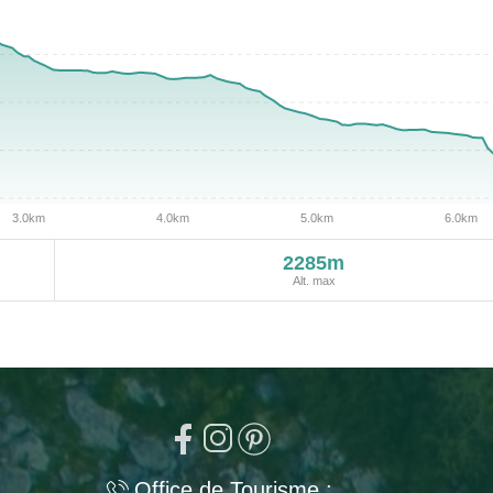
2285m
Alt. max
Office de Tourisme :