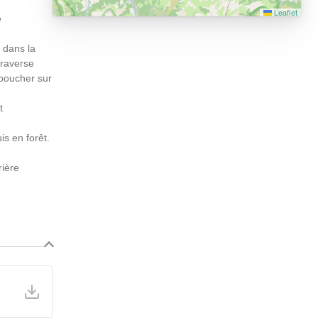
Leaflet
e
r dans la
traverse
éboucher sur
t
is en forêt.
rière