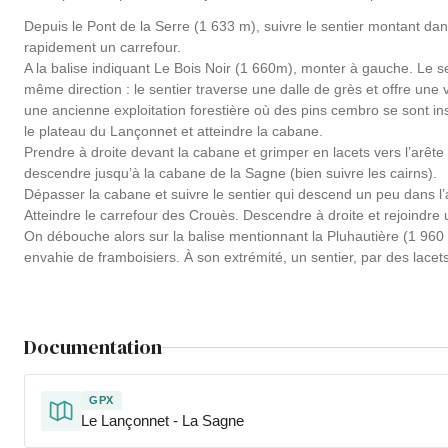
Depuis le Pont de la Serre (1 633 m), suivre le sentier montant dan
rapidement un carrefour.
A la balise indiquant Le Bois Noir (1 660m), monter à gauche. Le sen
même direction : le sentier traverse une dalle de grès et offre une v
une ancienne exploitation forestière où des pins cembro se sont i
le plateau du Lançonnet et atteindre la cabane.
Prendre à droite devant la cabane et grimper en lacets vers l’arête
descendre jusqu’à la cabane de la Sagne (bien suivre les cairns).
Dépasser la cabane et suivre le sentier qui descend un peu dans l’a
Atteindre le carrefour des Crouès. Descendre à droite et rejoindre u
On débouche alors sur la balise mentionnant la Pluhautière (1 960 m
envahie de framboisiers. À son extrémité, un sentier, par des lacet
Documentation
GPX
Le Lançonnet - La Sagne