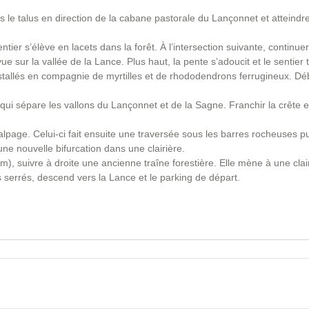
s le talus en direction de la cabane pastorale du Lançonnet et atteindr
tier s’élève en lacets dans la forêt. À l’intersection suivante, continue
ue sur la vallée de la Lance. Plus haut, la pente s’adoucit et le sentier 
nstallés en compagnie de myrtilles et de rhododendrons ferrugineux. D
 qui sépare les vallons du Lançonnet et de la Sagne. Franchir la crête e
lpage. Celui-ci fait ensuite une traversée sous les barres rocheuses pu
ne nouvelle bifurcation dans une clairière.
), suivre à droite une ancienne traîne forestière. Elle mène à une clai
s serrés, descend vers la Lance et le parking de départ.