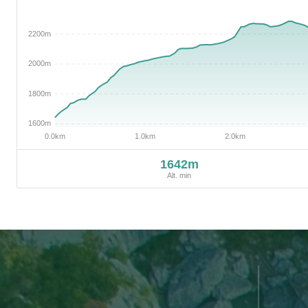
1642m
Alt. min