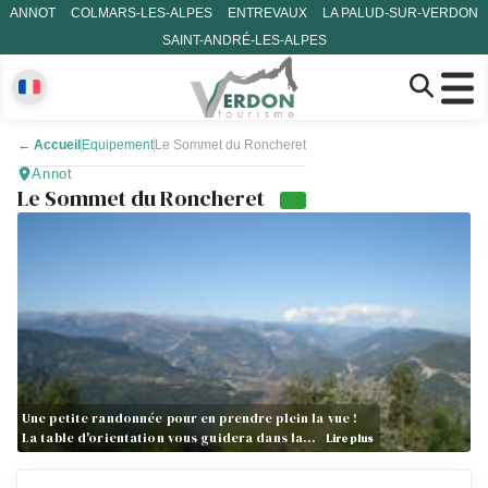
ANNOT
COLMARS-LES-ALPES
ENTREVAUX
LA PALUD-SUR-VERDON
SAINT-ANDRÉ-LES-ALPES
←
Accueil
Equipement
Le Sommet du Roncheret
Annot
Le Sommet du Roncheret
Une petite randonnée pour en prendre plein la vue !
La table d'orientation vous guidera dans la…
Lire plus