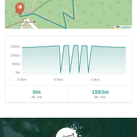
Leaflet
0m
1593m
Alt. min
Alt. max