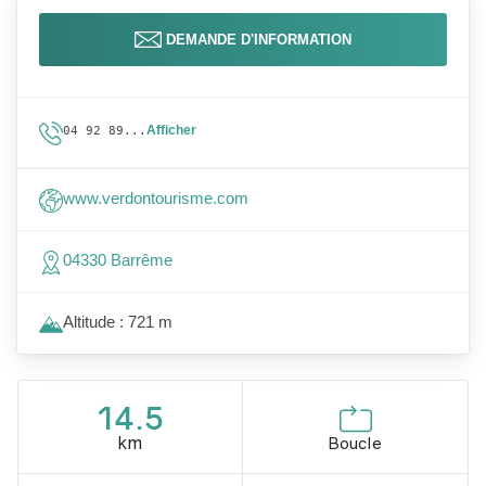
DEMANDE D'INFORMATION
Afficher
04 92 89...
www.verdontourisme.com
04330 Barrême
Altitude : 721 m
14.5
km
Boucle