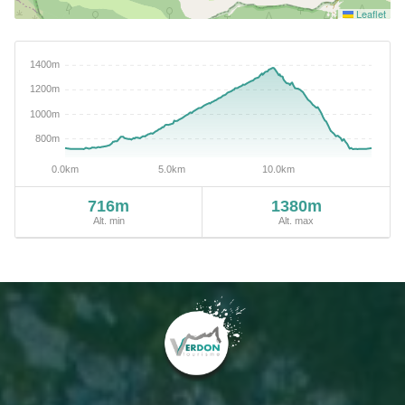
Leaflet
716m
1380m
Alt. min
Alt. max