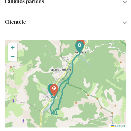
Langues parlées
Clientèle
+
−
Leaflet