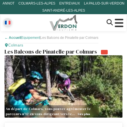
ANNOT
COLMARS-LES-ALPES
ENTREVAUX
LA PALUD-SUR-VERDON
SAINT-ANDRÉ-LES-ALPES
←
Accueil
Equipement
Les Balcons de Pinatelle par Colmars
Colmars
Les Balcons de Pinatelle par Colmars
Au départ de Colmars, vous pouvez agrémenter le
parcours n°12 en vous dirigeant vers le…
Lire plus