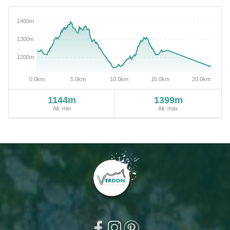
1144m
1399m
Alt. min
Alt. max