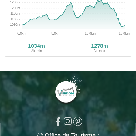
1034m
1278m
Alt. min
Alt. max
Office de Tourisme :