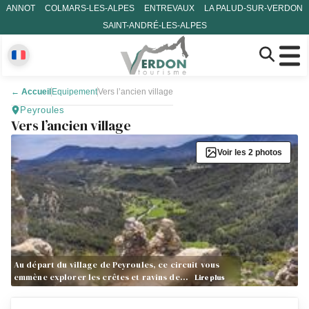
ANNOT
COLMARS-LES-ALPES
ENTREVAUX
LA PALUD-SUR-VERDON
SAINT-ANDRÉ-LES-ALPES
←
Accueil
Equipement
Vers l’ancien village
Peyroules
Vers l’ancien village
Voir les 2 photos
Au départ du village de Peyroules, ce circuit vous
emmène explorer les crêtes et ravins de…
Lire plus